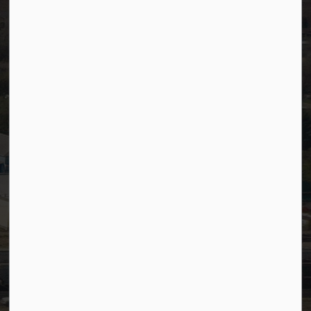
Careers
Accessibility
Website Feedback
Staff Resources
Staff Email (Web)
SiteDocs
Timesheets
PSDCityWide (Staff)
Connect with Us
Facebook
LinkedIn
YouTube
Instagram
© 2026 Town of Westlock