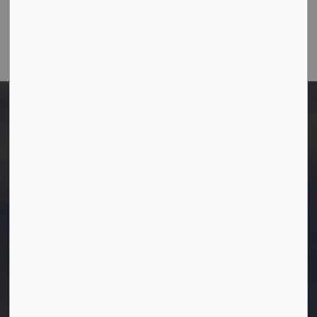
After Hours/On-Call:
780-349-0178