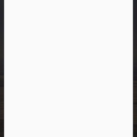
Town of Westlock
10003-106 Street
Westlock, Alberta T7P 2K3
info@westlock.ca
Ph:
780-349-4444
Toll Free: 1-866-349-4445
Fax:
780-349-4436
After Hours/On-Call:
780-349-0178
Resources
Community Alerts