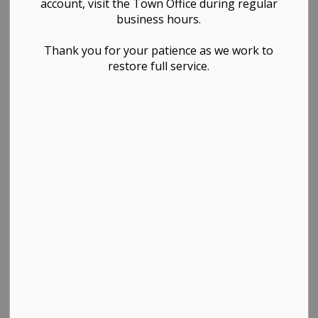
account, visit the Town Office during regular
business hours.
Thank you for your patience as we work to
restore full service.
Célébrez la
fête du Canada
à Westlock avec un après-
midi de plaisir en famille, de divertissement en direct et
d’esprit communautaire ! Des activités passionnantes et
des performances incroyables jusqu’à un spectaculaire
feu d’artifice en clôture, il y en aura pour tous les goûts.
Apportez vos chaises de jardin et venez célébrer avec
vos amis, votre famille et vos voisins tout au long de la
journée !