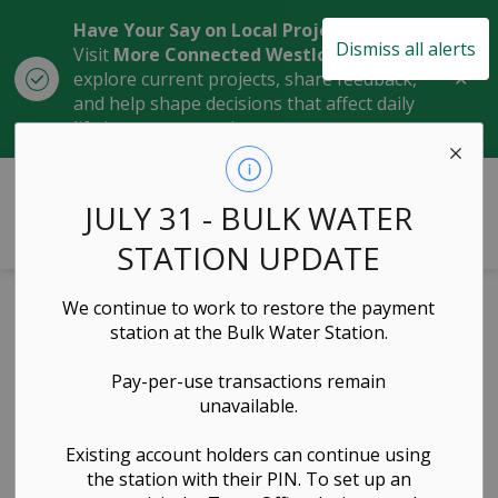
Have Your Say on Local Projects
Dismiss all alerts
Visit
More Connected Westlock
to
Clo
explore current projects, share feedback,
aler
and help shape decisions that affect daily
life in our community.
Town of Westlock
JULY 31 - BULK WATER
STATION UPDATE
Home
VISIT & EXPLORE
Festivals & Events
We continue to work to restore the payment
Fête du Canada
station at the Bulk Water Station.
Pay-per-use transactions remain
Fête du Canada
unavailable.
SECTION
MENU
Existing account holders can continue using
the station with their PIN. To set up an